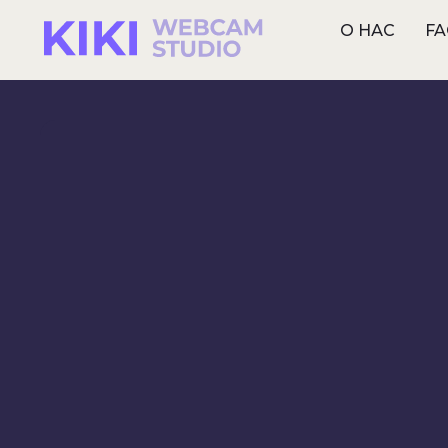
О НАС
FA