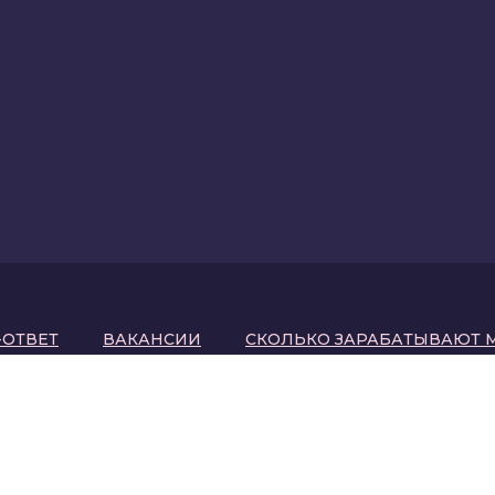
-ОТВЕТ
ВАКАНСИИ
СКОЛЬКО ЗАРАБАТЫВАЮТ 
ДЕНЦИАЛЬНОСТИ
КАРТА САЙТА
анкт-Петербурге
.
екламирование, распространение порнографических материалов или предме